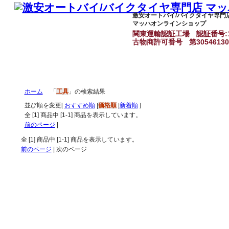
激安オートバイ/バイクタイヤ専門
マッハオンラインショップ
関東運輸認証工場
認証番号:1
古物商許可番号
第3054613
ホーム
「
工具
」の検索結果
並び順を変更
[
おすすめ順
|
価格順
|
新着順
]
全 [
1
] 商品中 [
1
-
1
] 商品を表示しています。
前のページ
|
全 [
1
] 商品中 [
1
-
1
] 商品を表示しています。
前のページ
| 次のページ