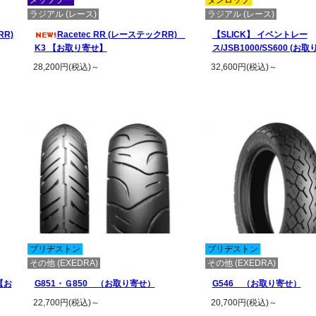
メッツラー
ダンロップ
ラジアル (レース)
ラジアル (レース)
RR)
Racetec RR (レーステックRR)
【SLICK】 イベントレー
K3 【お取り寄せ】
ス/JSB1000/SS600 (お取
28,200円(税込)～
32,600円(税込)～
この商品の詳細を見る
この商品の詳細
ブリヂストン
ブリヂストン
その他 (EXEDRA)
その他 (EXEDRA)
【お
G851・Ｇ850 （お取り寄せ）
G546 （お取り寄せ）
22,700円(税込)～
20,700円(税込)～