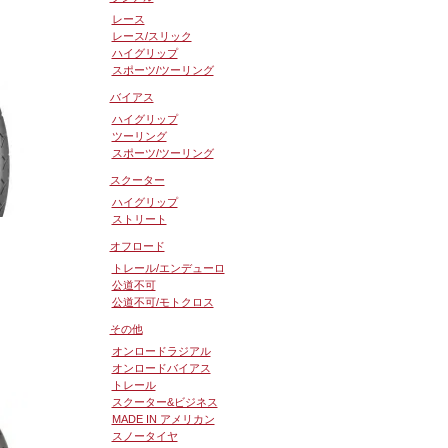
を見る
レース
レース/スリック
ハイグリップ
スポーツ/ツーリング
バイアス
ハイグリップ
ツーリング
スポーツ/ツーリング
スクーター
ハイグリップ
ストリート
オフロード
トレール/エンデューロ
公道不可
公道不可/モトクロス
その他
を見る
オンロードラジアル
オンロードバイアス
トレール
スクーター&ビジネス
MADE IN アメリカン
スノータイヤ