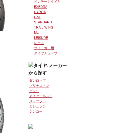
ビンテージタイヤ
EXEDRA
CYROX
G&L
STANDARD
TRAIL WING
ML
LEISURE
レース
サイドカー用
タイヤチューブ
を見る
ダンロップ
ブリヂストン
ピレリ
アイアールシー
メッツラー
ミシュラン
シンコー