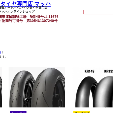
激安オートバイ/バイクタイヤ専門店
マッハオンラインショップ
関東運輸認証工場
認証番号:1-11676
古物商許可番号
第305461307240号
順
]
ます。