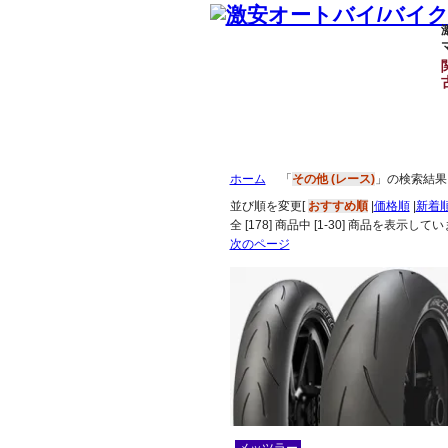
ホーム
「
その他 (レース)
」の検索結果
並び順を変更
[
おすすめ順
|
価格順
|
新着
全 [
178
] 商品中 [
1
-
30
] 商品を表示してい
次のページ