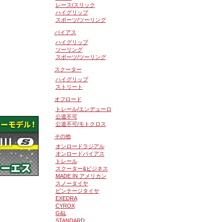
レース/スリック
ハイグリップ
スポーツ/ツーリング
バイアス
ハイグリップ
ツーリング
スポーツ/ツーリング
スクーター
ハイグリップ
ストリート
オフロード
トレール/エンデューロ
公道不可
公道不可/モトクロス
その他
オンロードラジアル
オンロードバイアス
トレール
スクーター&ビジネス
MADE IN アメリカン
スノータイヤ
ビンテージタイヤ
EXEDRA
CYROX
G&L
STANDARD