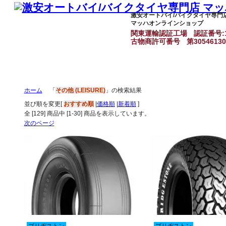
激安オートバイ/バイクタイヤ専門
マッハオンラインショップ
関東運輸認証工場
認証番号:1
古物商許可番号
第3054613
ホーム
「
その他 (LEISURE)
」の検索結果
並び順を変更
[
おすすめ順
|
価格順
|
新着順
]
全 [
129
] 商品中 [
1
-
30
] 商品を表示しています。
次のページ