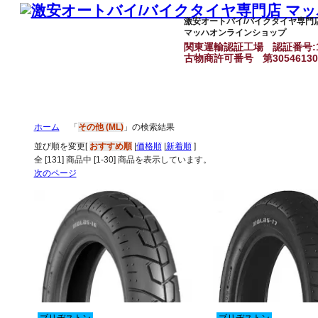
激安オートバイ/バイクタイヤ専門
マッハオンラインショップ
関東運輸認証工場
認証番号:1
古物商許可番号
第3054613
ホーム
「
その他 (ML)
」の検索結果
並び順を変更
[
おすすめ順
|
価格順
|
新着順
]
全 [
131
] 商品中 [
1
-
30
] 商品を表示しています。
次のページ