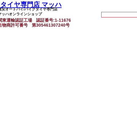
激安オートバイ/バイクタイヤ専門店
マッハオンラインショップ
関東運輸認証工場
認証番号:1-11676
古物商許可番号
第305461307240号