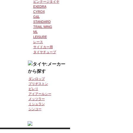
ビンテージタイヤ
EXEDRA
CYROX
G&L
STANDARD
TRAIL WING
ML
LEISURE
レース
サイドカー用
タイヤチューブ
ダンロップ
ブリヂストン
ピレリ
アイアールシー
メッツラー
ミシュラン
シンコー