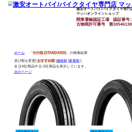
激安オートバイ/バイクタイヤ専門
マッハオンラインショップ
関東運輸認証工場
認証番号:1
古物商許可番号
第3054613
ホーム
「
その他 (STANDARD)
」の検索結果
並び順を変更
[
おすすめ順
|
価格順
|
新着順
]
全 [
146
] 商品中 [
1
-
30
] 商品を表示しています。
次のページ