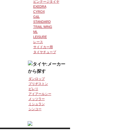
ビンテージタイヤ
EXEDRA
CYROX
G&L
STANDARD
TRAIL WING
ML
LEISURE
レース
サイドカー用
タイヤチューブ
ダンロップ
ブリヂストン
ピレリ
アイアールシー
メッツラー
ミシュラン
シンコー