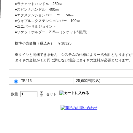
●ラチェットハンドル 250㎜
●スピンナハンドル 400㎜
●エクステンションバー 75・150㎜
●ウォブルエクステンションバー 100㎜
●ユニバーサルジョイント
●ソケットホルダー 215㎜（ソケット5個用）
標準小売価格（税込み） ￥38325
※タイヤと同梱できません システムの仕様により一括会計となりますが
タイヤの金額が１万円に満たない場合はタイヤの送料が必要となります。
フロント(F)リア(R)共用(共)、サイズをお選び下さい。
TB413
25,600円(税込)
数量
セット