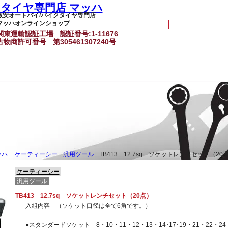
激安オートバイ/バイクタイヤ専門店
マッハオンラインショップ
関東運輸認証工場
認証番号:1-11676
古物商許可番号
第305461307240号
ッハ
ケーティーシー
汎用ツール
TB413 12.7sq ソケットレンチセット（20
ケーティーシー
汎用ツール
TB413 12.7sq ソケットレンチセット（20点）
入組内容 （ソケット口径は全て6角です。）
●スタンダードソケット 8・10・11・12・13・14･17･19・21・22・24