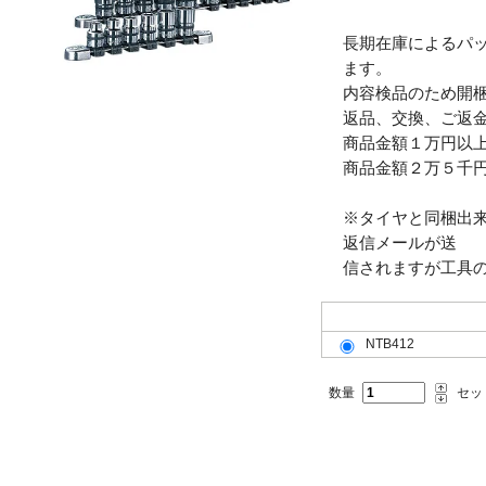
長期在庫によるパ
ます。
内容検品のため開
返品、交換、ご返
商品金額１万円以上で
商品金額２万５千円
※タイヤと同梱出
返信メールが送
信されますが工具
フロント(F)リア(R)共用(共)
NTB412
数量
セッ