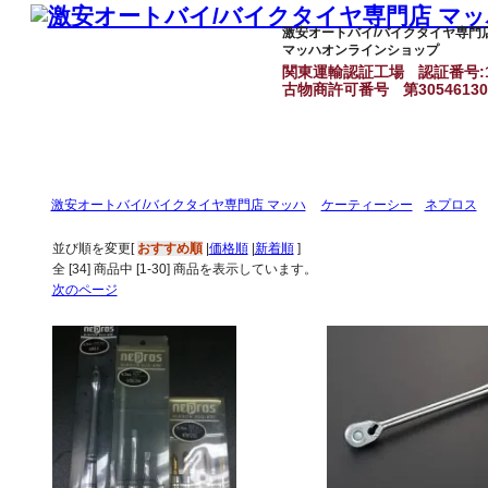
激安オートバイ/バイクタイヤ専門
マッハオンラインショップ
関東運輸認証工場
認証番号:1
古物商許可番号
第3054613
激安オートバイ/バイクタイヤ専門店 マッハ
ケーティーシー
ネプロス
並び順を変更
[
おすすめ順
|
価格順
|
新着順
]
全 [
34
] 商品中 [
1
-
30
] 商品を表示しています。
次のページ