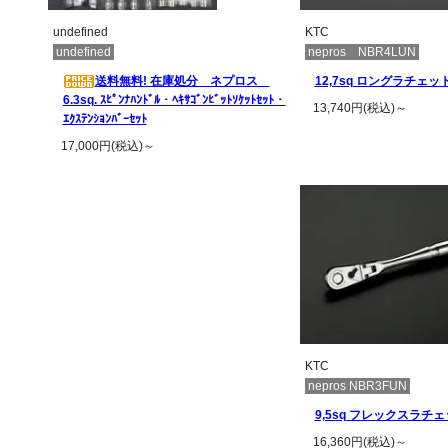
undefined
KTC
undefined
nepros NBR4LUN
送料無料! 在庫処分 ネプロス
12,7sq ロングラチェ
6.3sq. ｽﾋﾟﾝﾅﾊﾝﾄﾞﾙ・ﾍｷｻｺﾞﾝﾋﾞｯﾄｿｹｯﾄｾｯﾄ・
13,740円(税込)～
ｴｸｽﾃﾝｼｮﾝﾊﾞｰｾｯﾄ
この商品の詳
17,000円(税込)～
この商品の詳細を見る
KTC
nepros NBR3FUN
9,5sq フレックスラチ
16,360円(税込)～