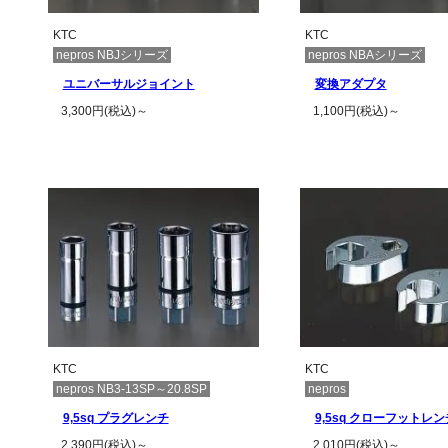
KTC
KTC
nepros NBJシリーズ
nepros NBAシリーズ
ユニバーサルジョイント
変換アダプタ
3,300円(税込)～
1,100円(税込)～
この商品の詳細を見る
この商品の詳
KTC
KTC
nepros NB3-13SP～20.8SP
nepros
9,5sq プラグレンチ
9,5sq クローフットレン
2,390円(税込)～
2,010円(税込)～