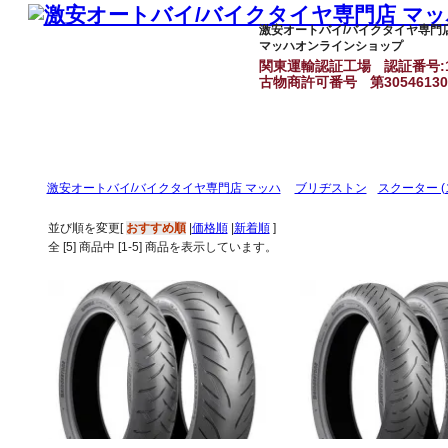
激安オートバイ/バイクタイヤ専門
マッハオンラインショップ
関東運輸認証工場
認証番号:1
古物商許可番号
第3054613
激安オートバイ/バイクタイヤ専門店 マッハ
ブリヂストン
スクーター 
並び順を変更
[
おすすめ順
|
価格順
|
新着順
]
全 [
5
] 商品中 [
1
-
5
] 商品を表示しています。