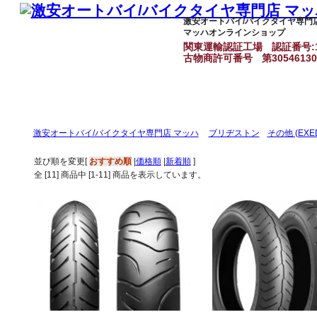
激安オートバイ/バイクタイヤ専門
マッハオンラインショップ
関東運輸認証工場
認証番号:1
古物商許可番号
第3054613
激安オートバイ/バイクタイヤ専門店 マッハ
ブリヂストン
その他 (EXE
並び順を変更
[
おすすめ順
|
価格順
|
新着順
]
全 [
11
] 商品中 [
1
-
11
] 商品を表示しています。