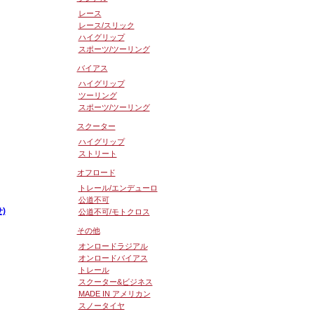
レース
を見る
レース/スリック
ハイグリップ
スポーツ/ツーリング
バイアス
ハイグリップ
ツーリング
スポーツ/ツーリング
スクーター
ハイグリップ
ストリート
オフロード
トレール/エンデューロ
公道不可
)
公道不可/モトクロス
その他
オンロードラジアル
を見る
オンロードバイアス
トレール
スクーター&ビジネス
MADE IN アメリカン
スノータイヤ