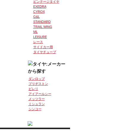
ビンテージタイヤ
EXEDRA
CYROX
G&L
STANDARD
TRAIL WING
ML
LEISURE
レース
サイドカー用
タイヤチューブ
ダンロップ
ブリヂストン
ピレリ
アイアールシー
メッツラー
ミシュラン
シンコー