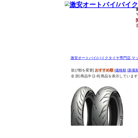
激安オートバイ/バイクタイヤ専門店 マ
並び順を変更
[
おすすめ順
|
価格順
|
新着
全 [
8
] 商品中 [
1
-
8
] 商品を表示しています