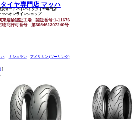
激安オートバイ/バイクタイヤ専門店
マッハオンラインショップ
関東運輸認証工場
認証番号:1-11676
古物商許可番号
第305461307240号
ッハ
ミシュラン
アメリカン (ツーリング)
順
]
。