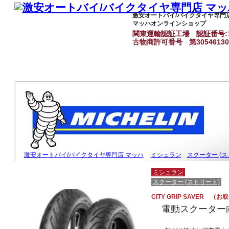
激安オートバイ/バイクタイヤ専門
マッハオンラインショップ
関東運輸認証工場
認証番号:1
古物商許可番号
第3054613
激安オートバイ/バイクタイヤ専門店 マッハ
ミシュラン
スクーター (ス
ミシュラン
スクーター (ストリート)
CITY GRIP SAVER （
電動スクーター