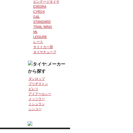
ビンテージタイヤ
EXEDRA
CYROX
G&L
STANDARD
TRAIL WING
ML
LEISURE
レース
サイドカー用
タイヤチューブ
ダンロップ
ブリヂストン
ピレリ
アイアールシー
メッツラー
ミシュラン
シンコー