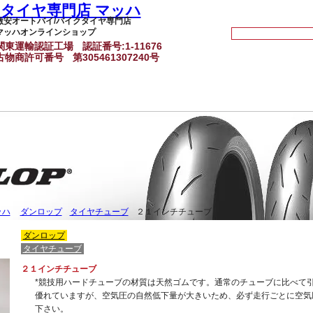
激安オートバイ/バイクタイヤ専門店
マッハオンラインショップ
関東運輸認証工場
認証番号:1-11676
古物商許可番号
第305461307240号
ッハ
ダンロップ
タイヤチューブ
２１インチチューブ
ダンロップ
タイヤチューブ
２１インチチューブ
*競技用ハードチューブの材質は天然ゴムです。通常のチューブに比べて
優れていますが、空気圧の自然低下量が大きいため、必ず走行ごとに空気
下さい。