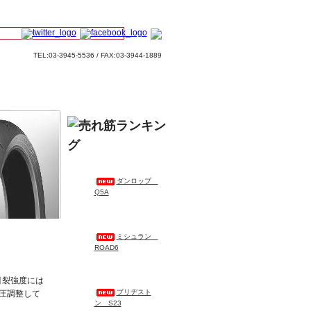
TEL:03-3945-5536 / FAX:03-3944-1889
ダンロップ
Q5A
ミシュラン
ROAD6
引裂強度には
ブリヂスト
圧調整して
ン S23