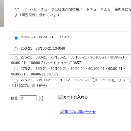
*スーパーヘビーチューブは従来の競技用ハードチューブより一層肉厚に
より耐引裂性に優れています。
フロント(F)リア(R)共用(共)、サイズをお選び下さい。
MH90-21・80/90-21 137187
250-21・70/100-21 134049
275-21・300-21・70/100-21・80/100-21・90/100-21・90/90-21・
90/80-21・100/80-21 ハードチューブ136571
275-21・300-21・80/100-21・80/90-21・90/100-21・90/90-21・
90/80-21・100/80-21 136569
275-21・80/100-21・90/100-21・90/90-21 【スーパーヘビーチュー
】136627(お取り寄せ)
数量