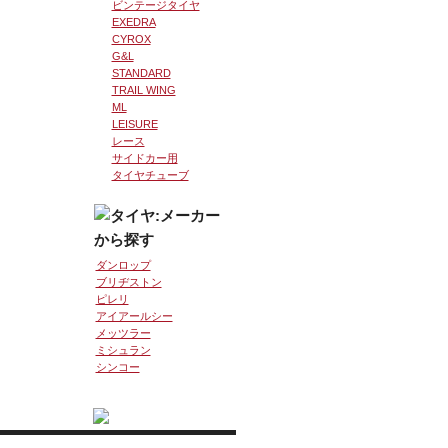
ビンテージタイヤ
EXEDRA
CYROX
G&L
STANDARD
TRAIL WING
ML
LEISURE
レース
サイドカー用
タイヤチューブ
ダンロップ
ブリヂストン
ピレリ
アイアールシー
メッツラー
ミシュラン
シンコー