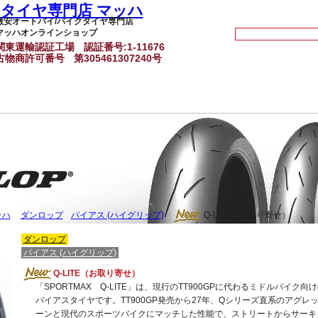
激安オートバイ/バイクタイヤ専門店
マッハオンラインショップ
関東運輸認証工場
認証番号:1-11676
古物商許可番号
第305461307240号
ッハ
ダンロップ
バイアス (ハイグリップ)
Q-LITE（お取り寄せ）
ダンロップ
バイアス (ハイグリップ)
Q-LITE（お取り寄せ）
「SPORTMAX Q-LITE」は、現行のTT900GPに代わるミドルバイク向
バイアスタイヤです。TT900GP発売から27年、Qシリーズ直系のアグレ
ーンと現代のスポーツバイクにマッチした性能で、ストリートからサーキ