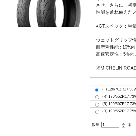
させ、さらに、初
性能を兼ね備えた
●GTスペック：重
ウェットグリップ性能
耐摩耗性能 : 10%
高速安定性：5％向
※MICHELIN ROA
フロント(F)リア(R)共用(共)
(F) 120/70ZR17 58
(R) 180/55ZR17 73
(R) 190/50ZR17 73
(R) 190/55ZR17 75
数量
本