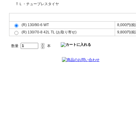
ＴＬ・チューブレスタイヤ
フロント(F)リア(R)共用(共)、サイズをお選び下さい。
(R) 130/90-6 WT
8,000円(税
(R) 130/70-8 42L TL (お取り寄せ)
9,800円(税
数量
本