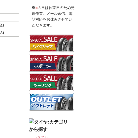
※
■
の日は休業日のため発
送作業、メール返信、電
話対応をお休みさせてい
込)
ただきます。
込)
ラジアル