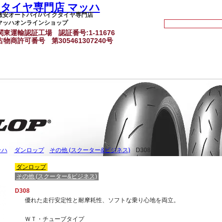
激安オートバイ/バイクタイヤ専門店
マッハオンラインショップ
関東運輸認証工場
認証番号:1-11676
古物商許可番号
第305461307240号
ッハ
ダンロップ
その他 (スクーター&ビジネス)
D308
ダンロップ
その他 (スクーター&ビジネス)
D308
優れた走行安定性と耐摩耗性、ソフトな乗り心地を両立。
ＷＴ・チューブタイプ