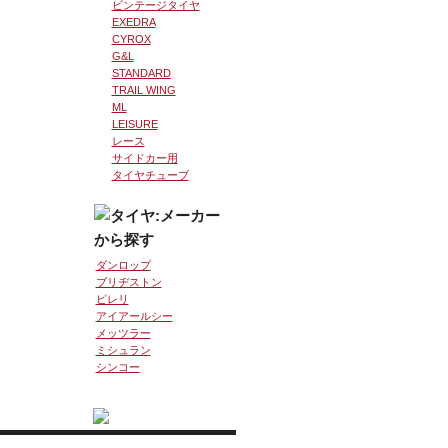
ビンテージタイヤ
EXEDRA
CYROX
G&L
STANDARD
TRAIL WING
ML
LEISURE
レース
サイドカー用
タイヤチューブ
ダンロップ
ブリヂストン
ピレリ
アイアールシー
メッツラー
ミシュラン
シンコー