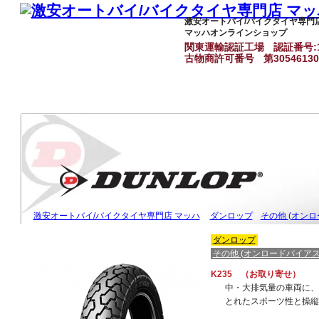
激安オートバイ/バイクタイヤ専門
マッハオンラインショップ
関東運輸認証工場
認証番号:1
古物商許可番号
第3054613
激安オートバイ/バイクタイヤ専門店 マッハ
ダンロップ
その他 (オン
ダンロップ
その他 (オンロードバイアス
K235 （お取り寄せ）
中・大排気量の車両に、
とれたスポーツ性と操縦