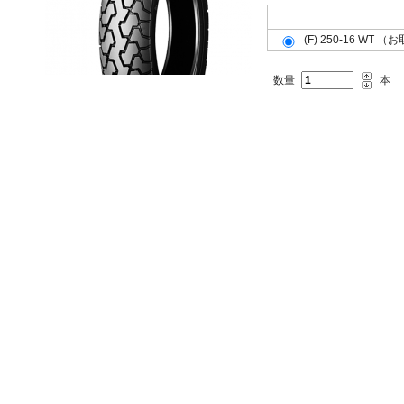
フロント(F)リア(R)共用(共)
(F) 250-16 WT 
数量
本