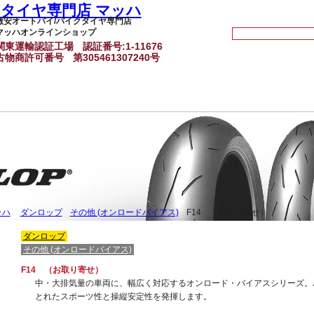
激安オートバイ/バイクタイヤ専門店
マッハオンラインショップ
関東運輸認証工場
認証番号:1-11676
古物商許可番号
第305461307240号
ッハ
ダンロップ
その他 (オンロードバイアス)
F14 （お取り寄せ）
ダンロップ
その他 (オンロードバイアス)
F14 （お取り寄せ）
中・大排気量の車両に、幅広く対応するオンロード・バイアスシリーズ。
とれたスポーツ性と操縦安定性を発揮します。