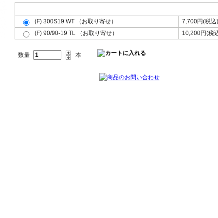
フロント(F)リア(R)共用(共)、サイズをお選び下さい。
(F) 300S19 WT （お取り寄せ）
7,700円(税込
(F) 90/90-19 TL （お取り寄せ）
10,200円(税
数量
本