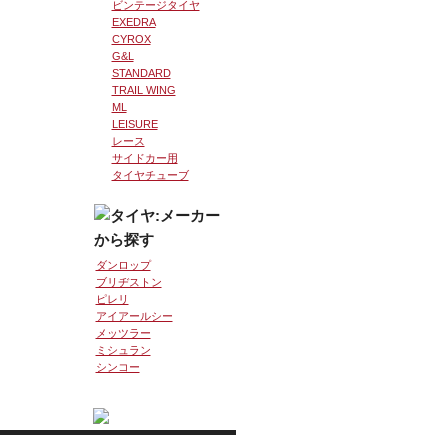
ビンテージタイヤ
EXEDRA
CYROX
G&L
STANDARD
TRAIL WING
ML
LEISURE
レース
サイドカー用
タイヤチューブ
ダンロップ
ブリヂストン
ピレリ
アイアールシー
メッツラー
ミシュラン
シンコー