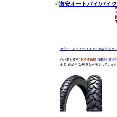
激安オートバイ/バイクタイヤ専門店 マ
並び順を変更
[
おすすめ順
|
価格順
|
新着
全 [
6
] 商品中 [
1
-
6
] 商品を表示しています