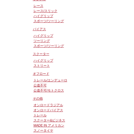
を見る
レース
レース/スリック
ハイグリップ
スポーツ/ツーリング
バイアス
ハイグリップ
ツーリング
スポーツ/ツーリング
スクーター
ハイグリップ
ストリート
オフロード
トレール/エンデューロ
公道不可
公道不可/モトクロス
その他
オンロードラジアル
オンロードバイアス
トレール
スクーター&ビジネス
MADE IN アメリカン
スノータイヤ