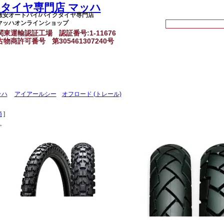
激安オートバイ/バイクタイヤ専門店
マッハオンラインショップ
関東運輸認証工場
認証番号:1-11676
古物商許可番号
第305461307240号
ッハ
アイアールシー
オフロード (トレール)
順
]
。